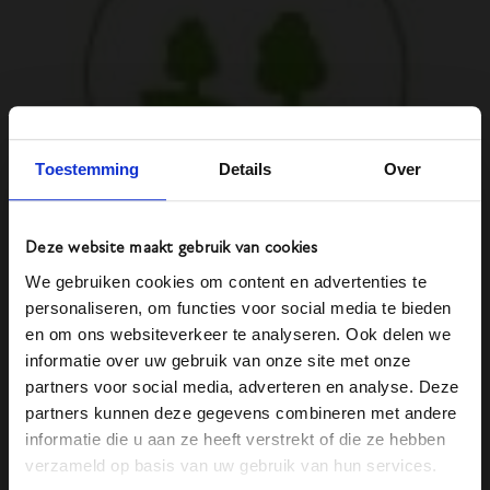
Toestemming
Details
Over
Deze website maakt gebruik van cookies
We gebruiken cookies om content en advertenties te
Staat dit symbool vermeld, dan is de
personaliseren, om functies voor social media te bieden
kist geschikt voor natuurbegraven.
en om ons websiteverkeer te analyseren. Ook delen we
informatie over uw gebruik van onze site met onze
Niet alle kisten kunnen bij een crematie
partners voor social media, adverteren en analyse. Deze
gebruikt worden. Dit heeft te maken met de eisen die
partners kunnen deze gegevens combineren met andere
de crematoria stellen op het gebied van milieu en
informatie die u aan ze heeft verstrekt of die ze hebben
veiligheid. Wij beschikken uitsluitend over kisten, die
verzameld op basis van uw gebruik van hun services.