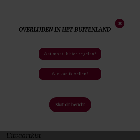
Nieuwsbrief
×
OVERLIJDEN IN HET BUITENLAND
0172 - 57 32 20
Nood
nummer
06 - 46 40 18 03
Bij een overlijden
Wat moet ik hier regelen?
5 / 5
4 reviews
Wie kan ik bellen?
Sluit dit bericht
Home
>
Uitvaartkist
Uitvaartkist