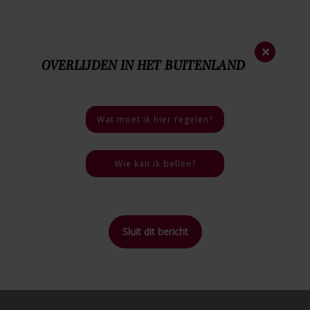
Nieuwsbrief
×
OVERLIJDEN IN HET BUITENLAND
0172 - 57 32 20
Nood
nummer
06 - 46 40 18 03
Bij een overlijden
Wat moet ik hier regelen?
5 / 5
4 reviews
Wie kan ik bellen?
Sluit dit bericht
(2)
Berichten in de categorie "
Weetjes
"