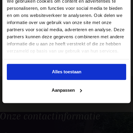
We gebruiken cookies om content en advertenties te
Bij de wens om begraven te worden, dient
personaliseren, om functies voor social media te bieden
een keuze gemaakt te worden over het
en om ons websiteverkeer te analyseren. Ook delen we
soort graf: algemeen of particulier. Maar
informatie over uw gebruik van onze site met onze
wat zijn dan de belangrijkste verschillen
partners voor social media, adverteren en analyse. Deze
tussen deze graven?
partners kunnen deze gegevens combineren met andere
informatie die u aan ze heeft verstrekt of die ze hebben
verzameld op basis van uw gebruik van hun services.
Lees verder
Alles toestaan
Aanpassen
Onze
contactinformatie