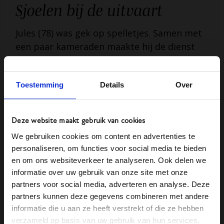
Sjoelen bij de uitvaart
Jules (78) was gek op spelletjes. Samen met
een paar kameraden maakte hij de dienst
uit in het plaatselijke dorpshuis. Wilde je
een feestje organiseren, dan kon je daar
Toestemming
Details
Over
terecht. Ondanks dat Jules al meer dan 14
jaar met pensioen was, werkte hij bijna
dagelijks in het dorpshuis...
Deze website maakt gebruik van cookies
We gebruiken cookies om content en advertenties te
Lees verder
personaliseren, om functies voor social media te bieden
en om ons websiteverkeer te analyseren. Ook delen we
informatie over uw gebruik van onze site met onze
partners voor social media, adverteren en analyse. Deze
partners kunnen deze gegevens combineren met andere
Volkswagenbusje als
informatie die u aan ze heeft verstrekt of die ze hebben
verzameld op basis van uw gebruik van hun services.