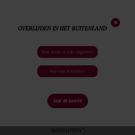
Nieuwsbrief
×
OVERLIJDEN IN HET BUITENLAND
0172 - 57 32 20
Nood
nummer
06 - 46 40 18 03
Bij een overlijden
Wat moet ik hier regelen?
5 / 5
4 reviews
Wie kan ik bellen?
Sluit dit bericht
(3)
Berichten in de categorie "
Bijzondere
uitvaarten
"